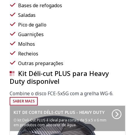
Bases de refogados
Saladas
Pico de gallo
Guarnições
Molhos
Recheios
Outras preparações
Kit Déli-cut PLUS para Heavy
Duty disponível
Combine o disco FCE-5x5G com a grelha WG-6.
SABER MAIS
KIT DE CORTE DÉLI-CUT PLUS - HEAVY DUTY
O kit Deli-Cut PLUS é ideal para cortes de 5 x 5 x 6 mm
em produtos com alto teor de água.