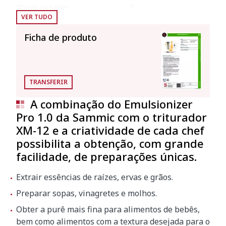
Discos incluídos
5
VER TUDO
Tipos de discos incluídos
0 / 0.3 / 0.5 / 1 / 2 mm
Ficha de produto
Almofariz
Ø almofariz
70 mm
TRANSFERIR
Altura
250 mm
A combinação do Emulsionizer
Pro 1.0 da Sammic com o triturador
Jarro de borossilicato
XM-12 e a criatividade de cada chef
Altura do jarro
235 mm
possibilita a obtenção, com grande
facilidade, de preparações únicas.
Ø externo do jarro
120 mm
Ø interno do jarro
110 - 90 mm
Extrair essências de raízes, ervas e grãos.
Quantidade máxima de produto
0.8 l
Preparar sopas, vinagretes e molhos.
Obter a purê mais fina para alimentos de bebês,
bem como alimentos com a textura desejada para o