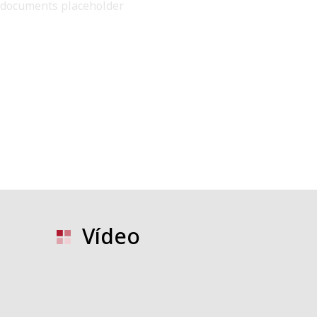
documents placeholder
Vídeo
video placeholder