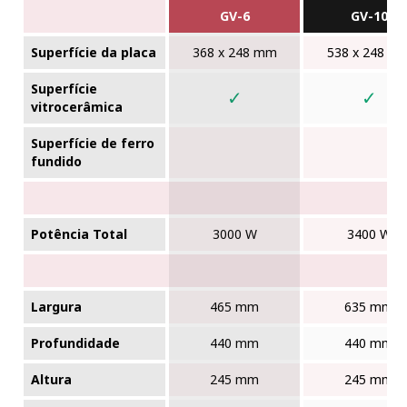
GV-6
GV-10
Superfície da placa
368 x 248 mm
538 x 248 m
Superfície
✓
✓
vitrocerâmica
Superfície de ferro
fundido
Potência Total
3000 W
3400 W
Largura
465 mm
635 mm
Profundidade
440 mm
440 mm
Altura
245 mm
245 mm