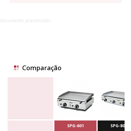
documents placeholder
Comparação
SPG-601
SPG-801