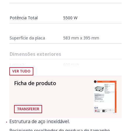
Potência Total
5500 W
Superfície da placa
583 mm x 395 mm
Dimensões exteriores
Largura
600 mm
VER TUDO
Profundidade
507 mm
Ficha de produto
Altura
234 mm
Peso líquido
19 kg
TRANSFERIR
Estrutura de aço inoxidável.
Dimensões da embalagem
Recipiente recolhedor de gordura de tamanho