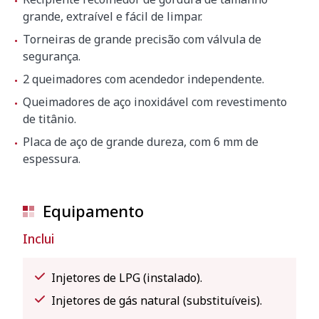
530 x 700 x 430 mm
grande, extraível e fácil de limpar.
Peso bruto
27 kg
Torneiras de grande precisão com válvula de
segurança.
2 queimadores com acendedor independente.
Queimadores de aço inoxidável com revestimento
de titânio.
Placa de aço de grande dureza, com 6 mm de
espessura.
Equipamento
Inclui
Injetores de LPG (instalado).
Injetores de gás natural (substituíveis).