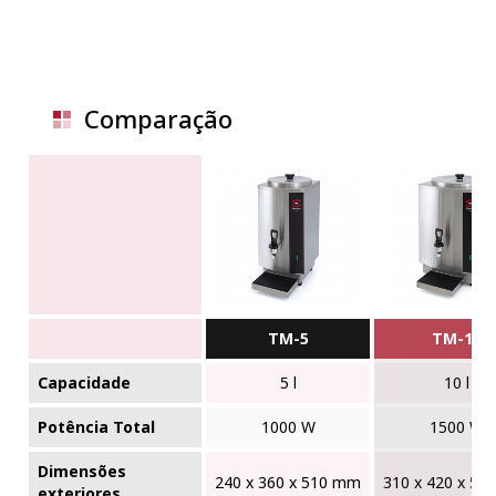
Comparação
TM-5
TM-10
Capacidade
5 l
10 l
Potência Total
1000 W
1500 W
Dimensões
240 x 360 x 510 mm
310 x 420 x 5
exteriores