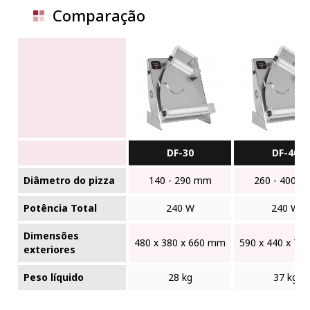
Comparação
DF-30
DF-40
Diâmetro do pizza
140 - 290 mm
260 - 400 
Potência Total
240 W
240 W
Dimensões
480 x 380 x 660 mm
590 x 440 x 7
exteriores
Peso líquido
28 kg
37 kg