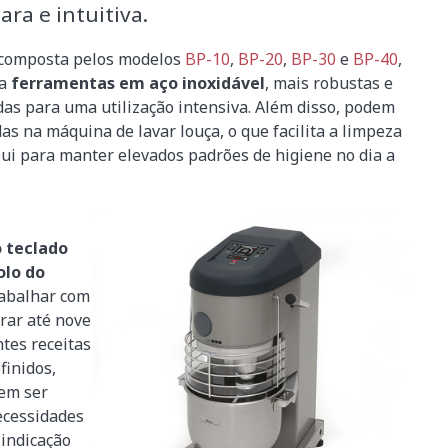
ara e intuitiva.
 composta pelos modelos
BP-10
,
BP-20
,
BP-30
e
BP-40
,
ra
ferramentas em aço inoxidável
, mais robustas e
as para uma utilização intensiva. Além disso, podem
das na máquina de lavar louça, o que facilita a limpeza
bui para manter elevados padrões de higiene no dia a
 teclado
olo do
trabalhar com
rar até nove
tes receitas
finidos,
dem ser
ecessidades
 indicação