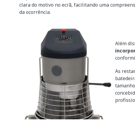
clara do motivo no ecrã, facilitando uma compreen
da ocorrência.
Além dis
incorpo
conformi
As resta
batedeir
tamanho 
concebid
profissio