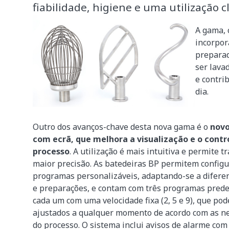
fiabilidade, higiene e uma utilização cl
A gama,
incorpo
preparad
ser lava
e contri
dia.
Outro dos avanços-chave desta nova gama é o
novo
com ecrã, que melhora a visualização e o contr
processo
. A utilização é mais intuitiva e permite 
maior precisão. As batedeiras BP permitem configu
programas personalizáveis, adaptando-se a diferen
e preparações, e contam com três programas prede
cada um com uma velocidade fixa (2, 5 e 9), que po
ajustados a qualquer momento de acordo com as n
do processo. O sistema inclui avisos de alarme com