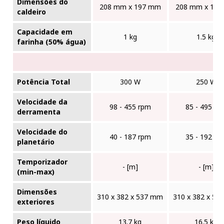
Dimensões do
208 mm x 197 mm
208 mm x 19
caldeiro
Capacidade em
1 kg
1.5 kg
farinha (50% água)
Potência Total
300 W
250 W
Velocidade da
98 - 455 rpm
85 - 495 rp
derramenta
Velocidade do
40 - 187 rpm
35 - 192 rp
planetário
Temporizador
- [m]
- [m]
(min-max)
Dimensões
310 x 382 x 537 mm
310 x 382 x 5
exteriores
Peso líquido
13.7 kg
16.5 kg