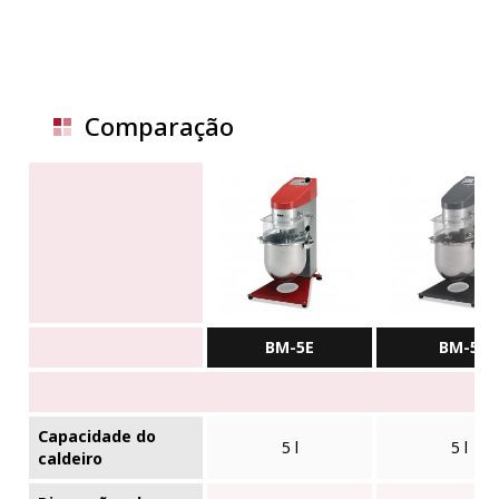
Comparação
BM-5E
BM-5
Capacidade do
5 l
5 l
caldeiro