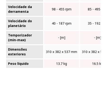
Velocidade da
98 - 455 rpm
85 - 495 rp
derramenta
Velocidade do
40 - 187 rpm
35 - 192 rp
planetário
Temporizador
- [m]
- [m]
(min-max)
Dimensões
310 x 382 x 537 mm
310 x 382 x 5
exteriores
Peso líquido
13.7 kg
16.5 kg