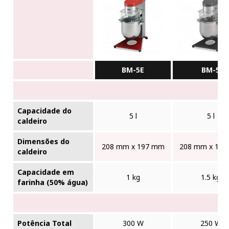
BM-5E
BM-5
Capacidade do
5 l
5 l
caldeiro
Dimensões do
208 mm x 197 mm
208 mm x 19
caldeiro
Capacidade em
1 kg
1.5 kg
farinha (50% água)
Potência Total
300 W
250 W