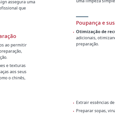
uma limpeza simple
esign assegura uma
fissional que
Poupança e sus
Otimização de rec
paração
adicionais, otimiza
preparação.
os ao permitir
0 mm
 preparação,
ção.
mes e texturas
raças aos seus
omo o chinês,
00 x 265 mm
Extrair essências de
Preparar sopas, vin