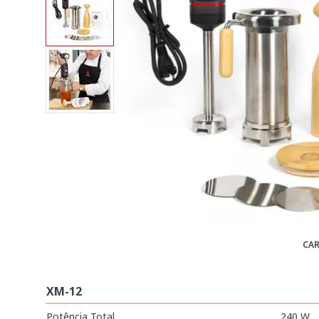
CAR
XM-12
Potência Total
240 W