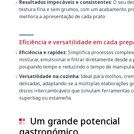
Resultados impecáveis e consistentes
: O seu d
textura fina e sem grumos, com um acabamento pro
Altura
250 mm
melhora a apresentação de cada prato.
Jarro de borossilicato
Altura do jarro
235 mm
Eficiência e versatilidade em cada pre
Ø externo do jarro
120 mm
Eficiência e rapidez
: Simplifica processos complex
Ø interno do jarro
110 - 9
misturar, emulsionar e filtrar diretamente desde a
poupando tempo e reduzindo o tempo de manipula
Quantidade máxima de produto
0.8 l
Versatilidade na cozinha
: Ideal para molhos, cre
delicadas, adaptando-se a múltiplas elaborações g
Dimensões da embalagem
discos intercambiáveis que simulam ferramentas c
345 x 2
superbag ou estameña.
Peso bruto
4.2 kg
Um grande potencial
gastronómico