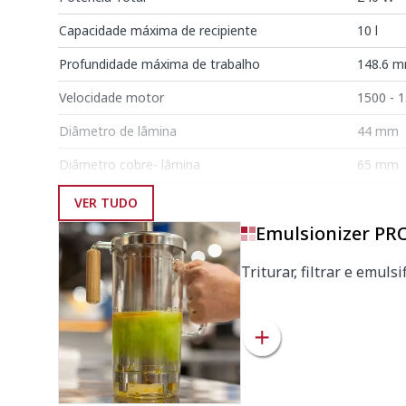
Capacidade máxima de recipiente
10 l
Profundidade máxima de trabalho
148.6 
Velocidade motor
1500 - 
Diâmetro de lâmina
44 mm
Diâmetro cobre- lâmina
65 mm
VER TUDO
Comprimento
Emulsionizer PRO
Comprimento braço triturador
223 mm
Triturar, filtrar e emuls
Comprimento total
448 mm
Peso líquido
3.31 kg
Nível de ruído (1 m.)
<80 dB(