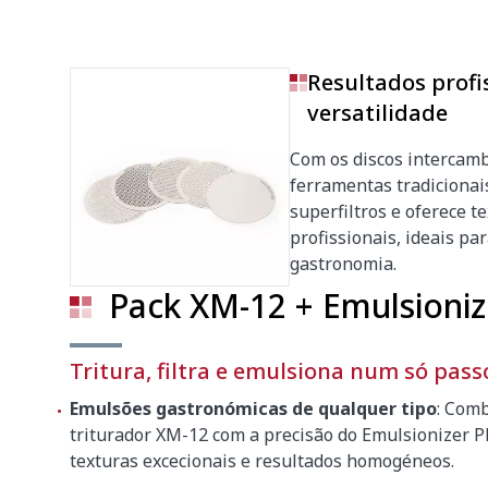
Emulsionizer PRO 1.0
Resultados profi
Filtro Emulsionizer
versatilidade
Ø interno do filtro
70 mm
Com os discos intercamb
Altura do filtro
235 mm
ferramentas tradicionai
Ø máximo da capa da lâmina
65 mm
superfiltros e oferece 
profissionais, ideais par
gastronomia.
Discos Emulsionizer
Pack XM-12 + Emulsioniz
Ø disco
80 mm
Discos incluídos
5
Tritura, filtra e emulsiona num só pass
Tipos de discos incluídos
0 / 0.3 /
Emulsões gastronómicas de qualquer tipo
: Comb
triturador XM-12 com a precisão do Emulsionizer 
Almofariz
texturas excecionais e resultados homogéneos.
Ø almofariz
70 mm