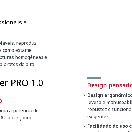
ssionais e
iáveis, reproduz
s como estame,
texturas homogêneas e
a pratos de alta
er PRO 1.0
Design pensado 
Design ergonómico
o
leveza e manuseabi
 0.5 / 1 / 2 mm
robustez e funciona
ina a potência do
exigentes.
PRO, alcançando
Facilidade de uso 