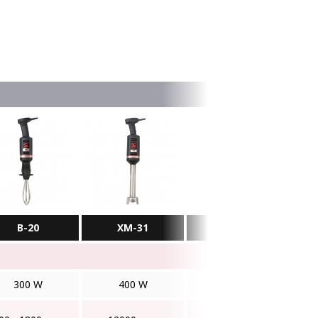
B-20
XM-31
XM-32
Car
300 W
400 W
400 W