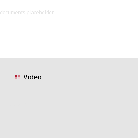
documents placeholder
Vídeo
video placeholder