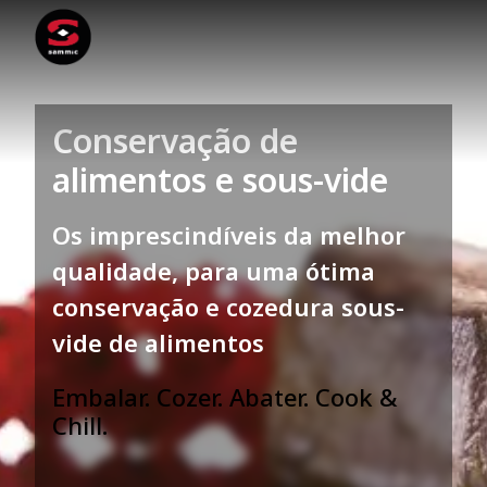
Conservação de
alimentos e sous-vide
Os imprescindíveis da melhor
qualidade, para uma ótima
conservação e cozedura sous-
vide de alimentos
Embalar. Cozer. Abater. Cook &
Chill.