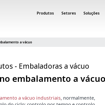
Produtos
Setores
Soluções
mbalamento a vácuo
utos
-
Embaladoras a vácuo
 no embalamento a vácu
mento a vácuo industriais
, normalmente,
olo do ciclo: controlo por tempo e controlo