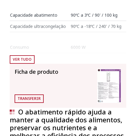
Capacidade abatimento
90ºC a 3ºC / 90' / 100 kg
Capacidade ultracongelação
90ºC a -18ºC / 240' / 70 kg
Consumo
6000 W
VER TUDO
Dimensões internas: 750 mm x 878 mm x
1920 mm (Volume interior: 1.26 l)
Ficha de produto
Dimensões exteriores
Largura
890 mm
TRANSFERIR
Profundidade
1333 mm
O abatimento rápido ajuda a
manter a qualidade dos alimentos,
Altura
2450 mm
preservar os nutrientes e a
melhorar a eficiência dos processos