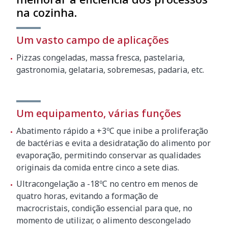
na cozinha.
Peso líquido
450 kg
Dimensões da embalagem
Um vasto campo de aplicações
2560 x 1000 x 1580 mm
Pizzas congeladas, massa fresca, pastelaria,
gastronomia, gelataria, sobremesas, padaria, etc.
Peso bruto
480 kg
Um equipamento, várias funções
Abatimento rápido a +3ºC que inibe a proliferação
de bactérias e evita a desidratação do alimento por
evaporação, permitindo conservar as qualidades
originais da comida entre cinco a sete dias.
Ultracongelação a -18ºC no centro em menos de
quatro horas, evitando a formação de
macrocristais, condição essencial para que, no
momento de utilizar, o alimento descongelado