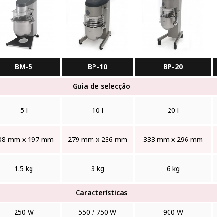
BM-5
BP-10
BP-20
Guia de selecção
5 l
10 l
20 l
08 mm x 197 mm
279 mm x 236 mm
333 mm x 296 mm
1.5 kg
3 kg
6 kg
Características
250 W
550 / 750 W
900 W