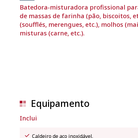
Peso líquido
13.7 k
Batedora-misturadora profissional par
Nível de ruído (1 m.)
<80 d
de massas de farinha (pão, biscoitos, etc
Ruído de fundo
45 dB
(soufflés, merengues, etc.), molhos (mai
misturas (carne, etc.).
Dimensões da embalagem
360 x
Peso bruto
17 kg
Equipamento
Inclui
Caldeiro de aço inoxidável.