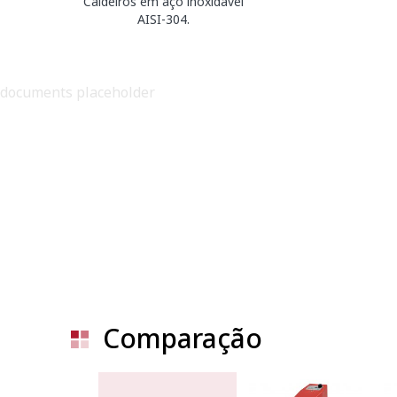
Caldeiros em aço inoxidável
AISI-304.
documents placeholder
Comparação