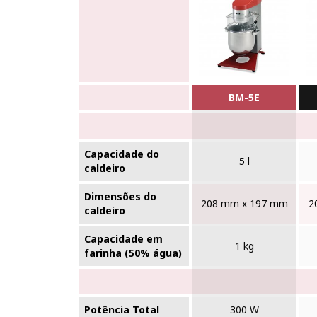
BM-5E
Capacidade do
5 l
caldeiro
Dimensões do
208 mm x 197 mm
2
caldeiro
Capacidade em
1 kg
farinha (50% água)
Potência Total
300 W