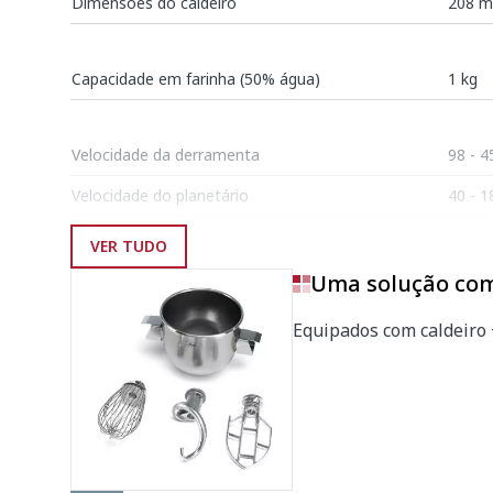
Dimensões do caldeiro
208 m
Capacidade em farinha (50% água)
1 kg
Velocidade da derramenta
98 - 
Velocidade do planetário
40 - 
Potência Total
300 W
VER TUDO
Uma solução co
Dimensões exteriores
Equipados com caldeiro 
Largura
310 
Profundidade
382 
Altura
537 