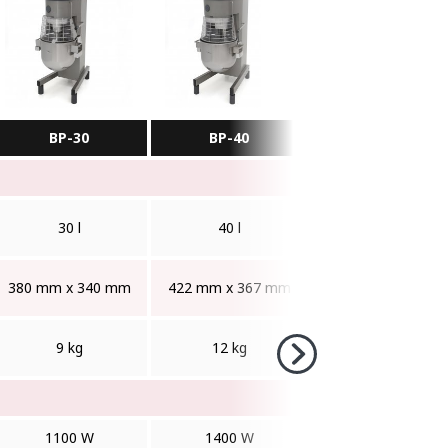
BP-30
BP-40
30 l
40 l
380 mm x 340 mm
422 mm x 367 mm
9 kg
12 kg
1100 W
1400 W