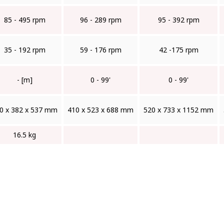
85 - 495 rpm
96 - 289 rpm
95 - 392 rpm
35 - 192 rpm
59 - 176 rpm
42 -175 rpm
- [m]
0 - 99'
0 - 99'
0 x 382 x 537 mm
410 x 523 x 688 mm
520 x 733 x 1152 mm
16.5 kg