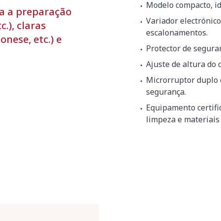
g
Modelo compacto, id
a a preparação
B(A)
Variador electrónic
.), claras
escalonamentos.
(A)
onese, etc.) e
Protector de segura
Ajuste de altura do
Microrruptor duplo 
 430 x 565 mm
segurança.
Equipamento certifi
limpeza e materiais