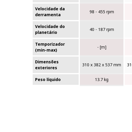
Velocidade da
98 - 455 rpm
derramenta
Velocidade do
40 - 187 rpm
planetário
Temporizador
- [m]
(min-max)
Dimensões
310 x 382 x 537 mm
31
exteriores
Peso líquido
13.7 kg