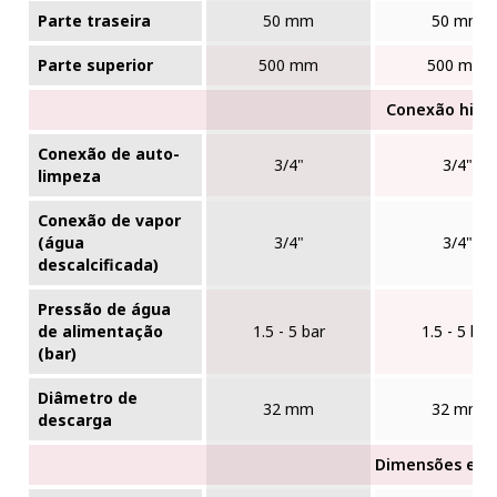
Parte traseira
50 mm
50 mm
Parte superior
500 mm
500 mm
Conexão hidrá
Conexão de auto-
3/4"
3/4"
limpeza
Conexão de vapor
(água
3/4"
3/4"
descalcificada)
Pressão de água
de alimentação
1.5 - 5 bar
1.5 - 5 bar
(bar)
Diâmetro de
32 mm
32 mm
descarga
Dimensões exte