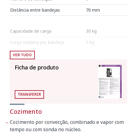
Distância entre bandejas
70 mm
Capacidade de carga
30 kg
Carga máxima por bandeja
5 kg
VER TUDO
Potência
Ficha de produto
Potência Total
7500 W
Grau de protecção IP
IPx4
TRANSFERIR
Distâncias para a instalação
Lado esquerdo
500 mm
Cozimento
Lado direito
50 mm
Cozimento por convecção, combinado e vapor com
tempo ou com sonda no núcleo.
Parte traseira
50 mm