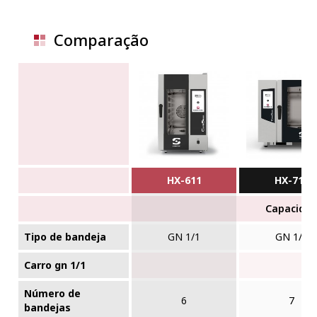
Comparação
HX-611
HX-711
Capacida
Tipo de bandeja
GN 1/1
GN 1/1
Carro gn 1/1
Número de
6
7
bandejas