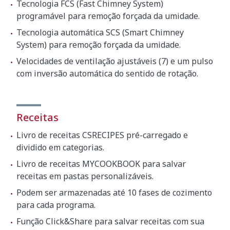
Tecnologia FCS (Fast Chimney System)
programável para remoção forçada da umidade.
590 x 890 x 1000
mm
Tecnologia automática SCS (Smart Chimney
System) para remoção forçada da umidade.
Volume embalado
0.58 m³
Velocidades de ventilação ajustáveis (7) e um pulso
Peso bruto
91 kg
com inversão automática do sentido de rotação.
Receitas
Livro de receitas CSRECIPES pré-carregado e
dividido em categorias.
Livro de receitas MYCOOKBOOK para salvar
receitas em pastas personalizáveis.
Podem ser armazenadas até 10 fases de cozimento
para cada programa.
Função Click&Share para salvar receitas com sua