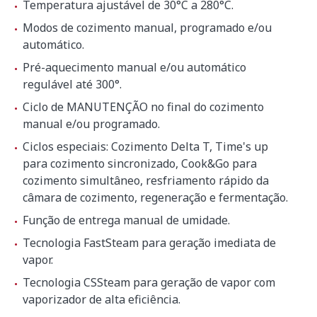
Temperatura ajustável de 30°C a 280°C.
Parte superior
500 mm
Modos de cozimento manual, programado e/ou
automático.
Conexão hidráulica
Pré-aquecimento manual e/ou automático
Conexão de auto-limpeza
3/4"
regulável até 300°.
Conexão de vapor (água
Ciclo de MANUTENÇÃO no final do cozimento
3/4"
descalcificada)
manual e/ou programado.
Pressão de água de alimentação
Ciclos especiais: Cozimento Delta T, Time's up
1.5 - 5 bar
(bar)
para cozimento sincronizado, Cook&Go para
cozimento simultâneo, resfriamento rápido da
Diâmetro de descarga
32 mm
câmara de cozimento, regeneração e fermentação.
Função de entrega manual de umidade.
Dimensões exteriores
Tecnologia FastSteam para geração imediata de
Dimensões exteriores
510 x 905 x 850mm
vapor.
Peso líquido
79 kg
Tecnologia CSSteam para geração de vapor com
vaporizador de alta eficiência.
Dimensões da embalagem