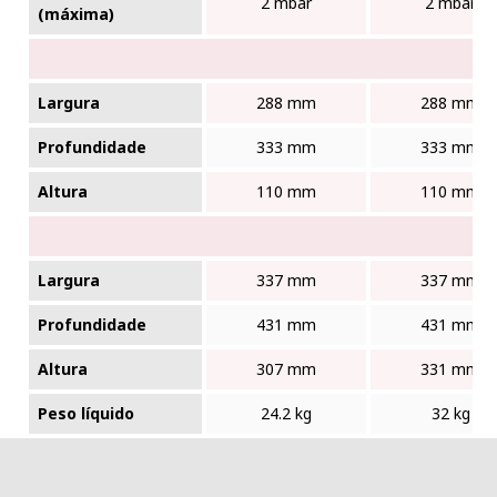
2 mbar
2 mbar
(máxima)
Largura
288 mm
288 mm
Profundidade
333 mm
333 mm
Altura
110 mm
110 mm
Largura
337 mm
337 mm
Profundidade
431 mm
431 mm
Altura
307 mm
331 mm
Peso líquido
24.2 kg
32 kg