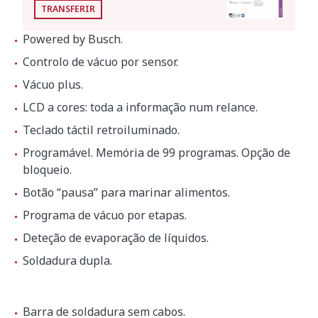
Dimensões exteriores
TRANSFERIR
Largura
1640 mm
Powered by Busch.
Profundidade
874 mm
Controlo de vácuo por sensor.
Altura
1370 mm
Vácuo plus.
LCD a cores: toda a informação num relance.
Peso líquido
400 kg
Teclado táctil retroiluminado.
Programável. Memória de 99 programas. Opção de
bloqueio.
Nível de ruído (1 m.)
75 dB(A)
Botão “pausa” para marinar alimentos.
Ruído de fundo
32 dB(A)
Programa de vácuo por etapas.
Deteção de evaporação de líquidos.
Dimensões da embalagem
Soldadura dupla.
1720 x 980 x 1280 mm
Barra de soldadura sem cabos.