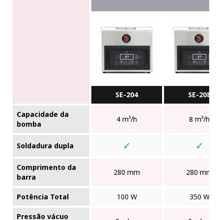
SE-204
SE-208
Capacidade da
4 m³/h
8 m³/h
bomba
✓
✓
Soldadura dupla
Comprimento da
280 mm
280 mm
barra
Potência Total
100 W
350 W
Pressão vácuo