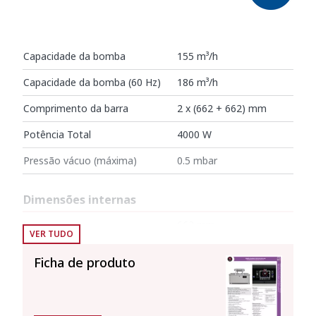
Capacidade da bomba
155 m³/h
Capacidade da bomba (60 Hz)
186 m³/h
Comprimento da barra
2 x (662 + 662) mm
Potência Total
4000 W
Pressão vácuo (máxima)
0.5 mbar
Dimensões internas
Largura
662 mm
VER TUDO
Profundidade
656 mm
Ficha de produto
Altura
205 mm