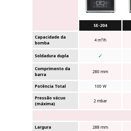
SE-204
Capacidade da
4 m³/h
bomba
✓
Soldadura dupla
Comprimento da
280 mm
barra
Potência Total
100 W
Pressão vácuo
2 mbar
(máxima)
Largura
288 mm