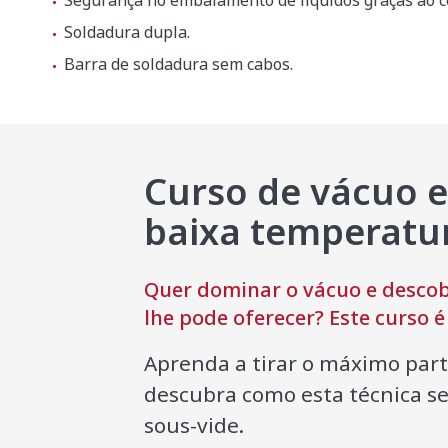
Segurança no embalamento de líquidos graças ao co
Soldadura dupla.
Barra de soldadura sem cabos.
Peso líquido
159 kg
Nível de ruído (1 m.)
75 dB(A)
Ruído de fundo
32 dB(A)
Curso de vácuo e
baixa temperatu
Dimensões da embalagem
830 x 670
Quer dominar o vácuo e descobr
Peso bruto
196.8 kg
lhe pode oferecer? Este curso é 
Aprenda a tirar o máximo par
descubra como esta técnica s
sous-vide.