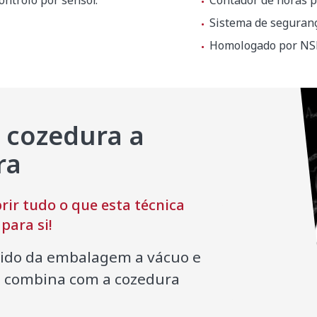
ntrolo por sensor.
Contador de horas p
Sistema de seguranç
Homologado por NSF
 cozedura a
ra
 x 1200 mm
ir tudo o que esta técnica
para si!
tido da embalagem a vácuo e
e combina com a cozedura