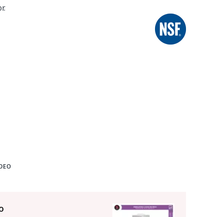
r.
DEO
o