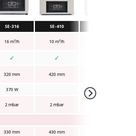
SE-316
SE-410
SE-416
16 m³/h
10 m³/h
16 m³/h
✓
✓
✓
320 mm
420 mm
420 mm
370 W
550 W
2 mbar
2 mbar
2 mbar
330 mm
430 mm
430 mm