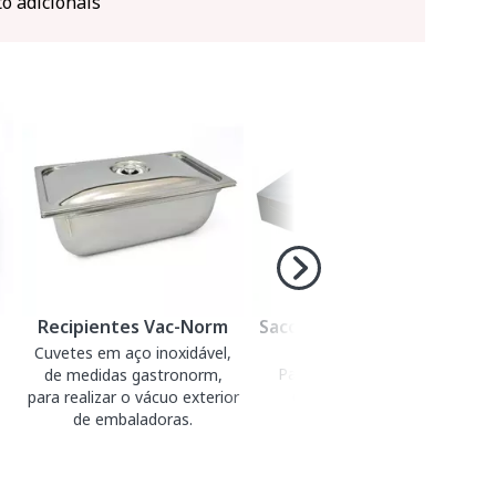
o adicionais
Recipientes Vac-Norm
Sacos lisos para embalar
a vácuo
Cuvetes em aço inoxidável,
Para embalar a vácuo e
de medidas gastronorm,
cozedura sous-vide.
para realizar o vácuo exterior
de embaladoras.