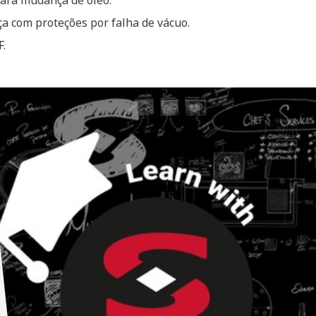
ara mudança de óleo.
a com proteções por falha de vácuo.
.