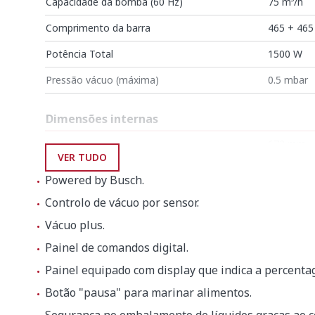
Capacidade da bomba (60 Hz)
75 m³/h
Comprimento da barra
465 + 46
Potência Total
1500 W
Pressão vácuo (máxima)
0.5 mbar
Dimensões internas
Largura
672 mm
VER TUDO
Profundidade
481 mm
Powered by Busch.
Altura
200 mm
Controlo de vácuo por sensor.
Vácuo plus.
Dimensões exteriores
Painel de comandos digital.
Largura
740 mm
Painel equipado com display que indica a percenta
Profundidade
566 mm
Botão "pausa" para marinar alimentos.
Altura
997 mm