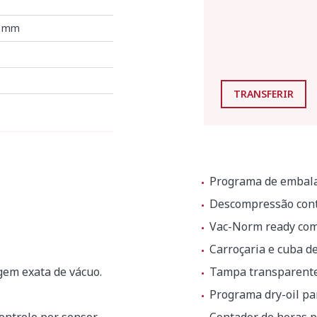
5 mm
TRANSFERIR
Programa de embala
Descompressão cont
Vac-Norm ready com
Carroçaria e cuba de
gem exata de vácuo.
Tampa transparente
Programa dry-oil p