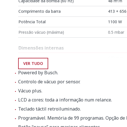
Capacidade da bomba (60 Hz)
48 m³/h
Comprimento da barra
413 + 65
Potência Total
1100 W
Pressão vácuo (máxima)
0.5 mbar
Dimensões internas
Largura
672 mm
VER TUDO
Profundidade
481 mm
Powered by Busch.
Altura
200 mm
Controlo de vácuo por sensor.
Vácuo plus.
Dimensões exteriores
LCD a cores: toda a informação num relance.
Largura
740 mm
Teclado táctil retroiluminado.
Profundidade
566 mm
Programável. Memória de 99 programas. Opção de 
Altura
997 mm