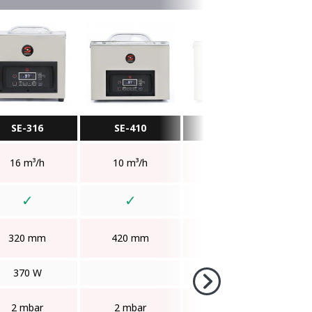
SE-316
SE-410
SE-416
16 m³/h
10 m³/h
16 m³/h
✓
✓
✓
320 mm
420 mm
420 mm
370 W
550 W
2 mbar
2 mbar
2 mbar