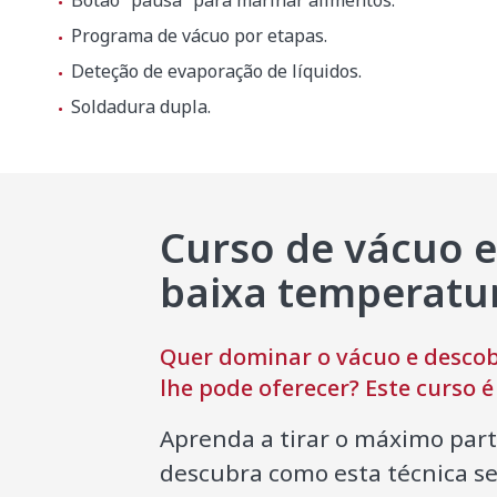
Botão “pausa” para marinar alimentos.
Programa de vácuo por etapas.
Deteção de evaporação de líquidos.
Peso líquido
145 kg
Soldadura dupla.
Nível de ruído (1 m.)
75 dB(A)
Ruído de fundo
32 dB(A)
Curso de vácuo e
Dimensões da embalagem
baixa temperatu
830 x 670
Peso bruto
182.8 kg
Quer dominar o vácuo e descobr
lhe pode oferecer? Este curso é 
Aprenda a tirar o máximo par
descubra como esta técnica s