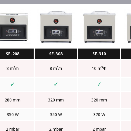
SE-208
SE-308
SE-310
8 m³/h
8 m³/h
10 m³/h
✓
✓
✓
280 mm
320 mm
320 mm
350 W
350 W
370 W
2 mbar
2 mbar
2 mbar