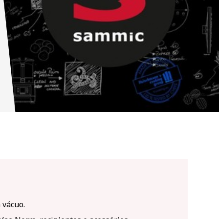
 vácuo.