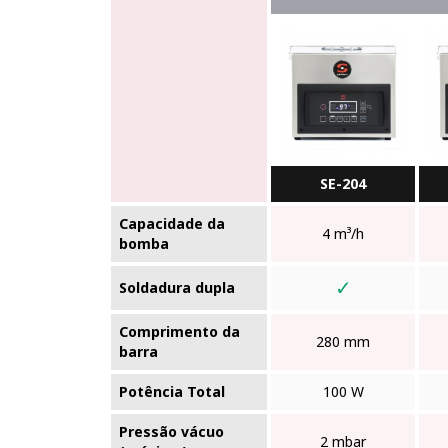
SE-204
Capacidade da
4 m³/h
bomba
✓
Soldadura dupla
Comprimento da
280 mm
barra
Potência Total
100 W
Pressão vácuo
2 mbar