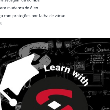
ara secagem da bomba.
ara mudança de óleo.
a com proteções por falha de vácuo.
.