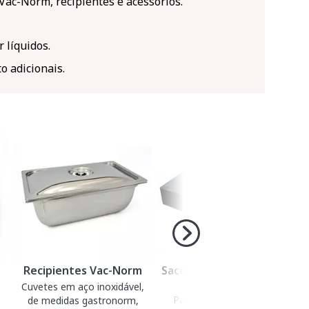
 Vac-Norm, recipientes e acessórios.
 líquidos.
 adicionais.
Recipientes Vac-Norm
Sacos lisos para embalar
a vácuo
Cuvetes em aço inoxidável,
Para embalar a vácuo e
de medidas gastronorm,