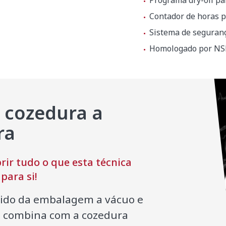
Programa dry-oil p
Contador de horas p
Sistema de seguranç
Homologado por NSF
 cozedura a
ra
 x 1200 mm
ir tudo o que esta técnica
para si!
tido da embalagem a vácuo e
e combina com a cozedura